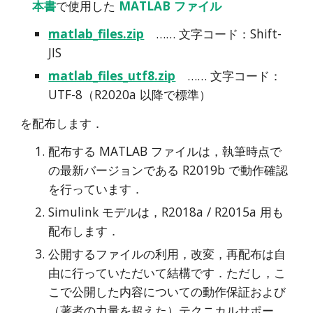
本書
で使用した
MATLAB ファイル
matlab_files.zip
…… 文字コード：Shift-
JIS
matlab_files_utf8.zip
…… 文字コード：
UTF-8（R2020a 以降で標準）
を配布します．
配布する MATLAB ファイルは，執筆時点で
の最新バージョンである R2019b で動作確認
を行っています．
Simulink モデルは，R2018a / R2015a 用も
配布します．
公開するファイルの利用，改変，再配布は自
由に行っていただいて結構です．ただし，こ
こで公開した内容についての動作保証および
（著者の力量を超えた）テクニカルサポー