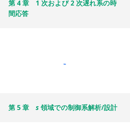
第 4 章 1 次および 2 次遅れ系の時
間応答
第 5 章
s
領域での制御系解析/設計